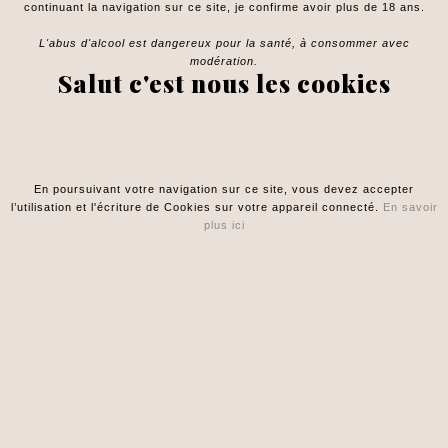
continuant la navigation sur ce site, je confirme avoir plus de 18 ans.
L'abus d'alcool est dangereux pour la santé, à consommer avec
modération.
Salut c'est nous les cookies
Un Renseignement, Un Conseil ?

En poursuivant votre navigation sur ce site, vous devez accepter
l’utilisation et l'écriture de Cookies sur votre appareil connecté.
En savoir
Votre Compte

plus ici
Informations

© 2026 - Toulouse Sake Club - Design by Yellorama