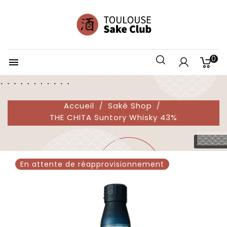
0

Accueil
Saké Shop
THE CHITA Suntory Whisky 43%
En attente de réapprovisionnement