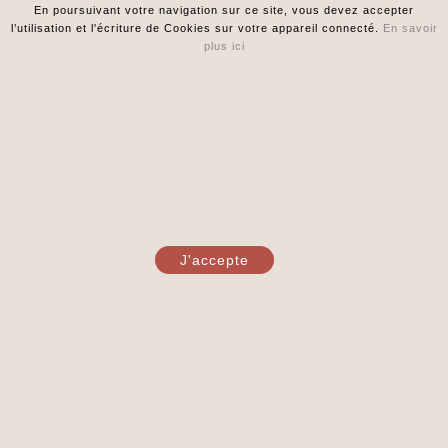
Votre Compte
En poursuivant votre navigation sur ce site, vous devez accepter

l’utilisation et l'écriture de Cookies sur votre appareil connecté.
En savoir
plus ici
Informations

© 2026 - Toulouse Sake Club - Design by Yellorama
J'accepte