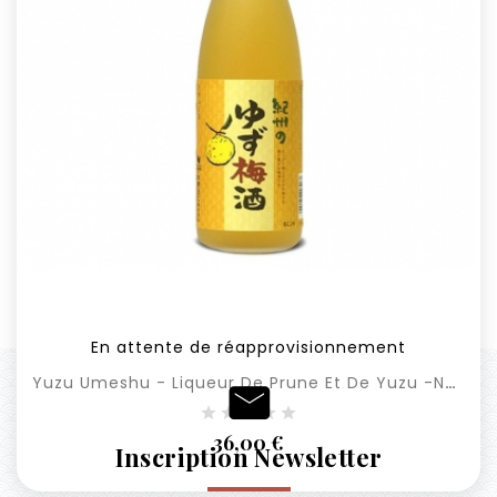
En attente de réapprovisionnement
Yuzu Umeshu - Liqueur De Prune Et De Yuzu -Nakano BC - 72cl
Prix
36,00 €
Inscription Newsletter